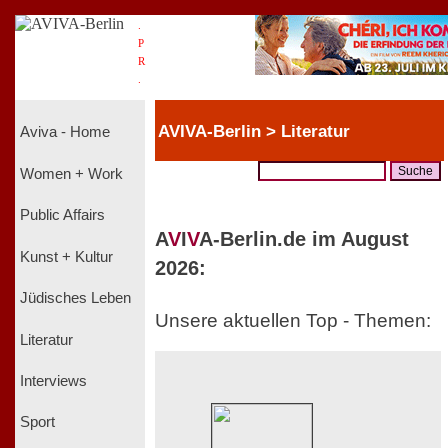
.
P
R
.
AVIVA-Berlin > Literatur
Aviva - Home
Women + Work
Public Affairs
A
V
I
V
A-Berlin.de im August
Kunst + Kultur
2026:
Jüdisches Leben
Unsere aktuellen Top - Themen:
Literatur
Interviews
Sport