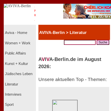
.
P
R
.
AVIVA-Berlin > Literatur
Aviva - Home
Women + Work
Public Affairs
A
V
I
V
A-Berlin.de im August
Kunst + Kultur
2026:
Jüdisches Leben
Unsere aktuellen Top - Themen:
Literatur
Interviews
Sport