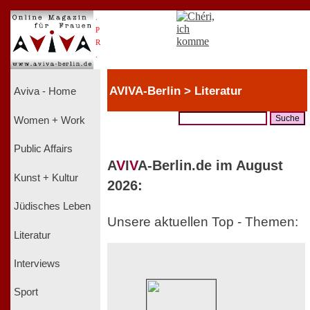
.
P
R
.
AVIVA-Berlin > Literatur
Aviva - Home
Women + Work
Public Affairs
A
V
I
V
A-Berlin.de im August
Kunst + Kultur
2026:
Jüdisches Leben
Unsere aktuellen Top - Themen:
Literatur
Interviews
Sport