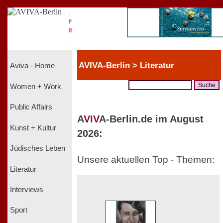
.
P
R
.
AVIVA-Berlin > Literatur
Aviva - Home
Women + Work
Public Affairs
A
V
I
V
A-Berlin.de im August
Kunst + Kultur
2026:
Jüdisches Leben
Unsere aktuellen Top - Themen:
Literatur
Interviews
Sport