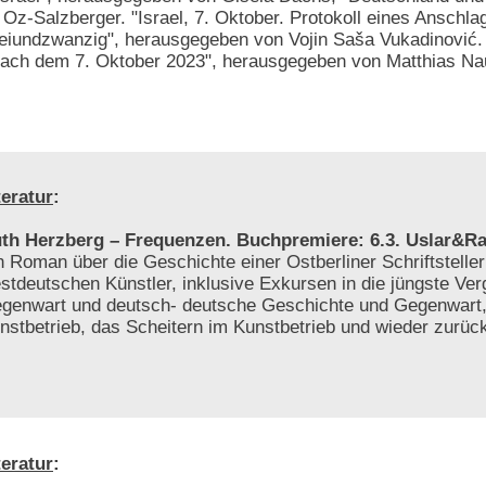
Oz-Salzberger. "Israel, 7. Oktober. Protokoll eines Anschla
reiundzwanzig", herausgegeben von Vojin Saša Vukadinović
 nach dem 7. Oktober 2023", herausgegeben von Matthias N
teratur
:
th Herzberg – Frequenzen. Buchpremiere: 6.3. Uslar&Rai
n Roman über die Geschichte einer Ostberliner Schriftsteller
stdeutschen Künstler, inklusive Exkursen in die jüngste Ver
genwart und deutsch- deutsche Geschichte und Gegenwart
nstbetrieb, das Scheitern im Kunstbetrieb und wieder zurüc
teratur
: