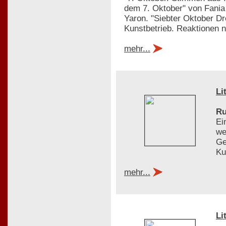
dem 7. Oktober" von Fania 
Yaron. "Siebter Oktober D
Kunstbetrieb. Reaktionen
mehr...
Li
Ru
Ei
we
Ge
Ku
mehr...
Li