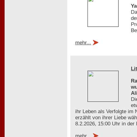
Ya
Da
de
Pr
Be
mehr...
Li
Ra
wu
Al
Di
et
ihr Leben als Verfolgte im
erzählt von ihrer Liebe wä
8.2.2026, 15:00 Uhr in der
mehr...