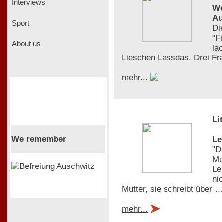
Interviews
We
Au
Sport
Di
"F
About us
la
Lieschen Lassdas. Drei Fra
mehr...
Li
We remember
Le
"D
Mu
Le
ni
Mutter, sie schreibt über 
mehr...