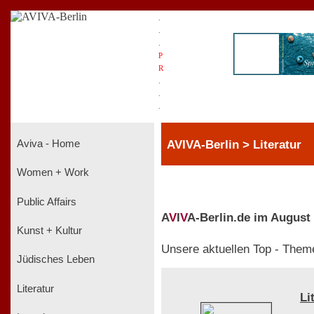
.
.
.
P
R
.
.
.
AVIVA-Berlin > Literatur
Aviva - Home
Women + Work
Public Affairs
A
V
I
V
A-Berlin.de im August
Kunst + Kultur
Unsere aktuellen Top - Them
Jüdisches Leben
Literatur
Li