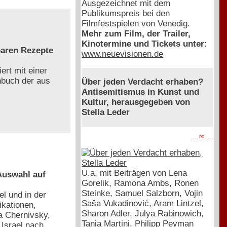
Ausgezeichnet mit dem
Publikumspreis bei den
Filmfestspielen von Venedig.
Mehr zum Film, der Trailer,
Kinotermine und Tickets unter:
baren Rezepte
www.neuevisionen.de
ert mit einer
chbuch der aus
Über jeden Verdacht erhaben?
Antisemitismus in Kunst und
Kultur, herausgegeben von
Stella Leder
. . . . PR . . . .
U.a. mit Beiträgen von Lena
 Auswahl auf
Gorelik, Ramona Ambs, Ronen
Steinke, Samuel Salzborn, Vojin
l und in der
Saša Vukadinović, Aram Lintzel,
ikationen,
Sharon Adler, Julya Rabinowich,
a Chernivsky,
Tania Martini, Philipp Peyman
Israel nach