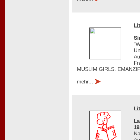
Li
Si
"W
Un
Au
Fr
MUSLIM GIRLS, EMANZIPAT
mehr...
Li
La
19
Na
Au