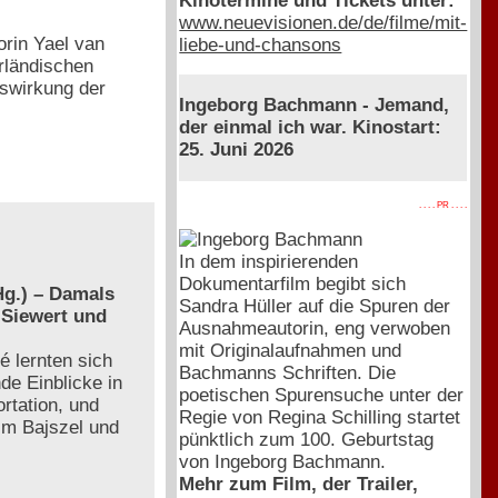
Kinotermine und Tickets unter:
www.neuevisionen.de/de/filme/mit-
rin Yael van
liebe-und-chansons
rländischen
swirkung der
Ingeborg Bachmann - Jemand,
der einmal ich war. Kinostart:
25. Juni 2026
. . . . PR . . . .
In dem inspirierenden
Dokumentarfilm begibt sich
g.) – Damals
Sandra Hüller auf die Spuren der
 Siewert und
Ausnahmeautorin, eng verwoben
mit Originalaufnahmen und
é lernten sich
Bachmanns Schriften. Die
de Einblicke in
poetischen Spurensuche unter der
rtation, und
Regie von Regina Schilling startet
 im Bajszel und
pünktlich zum 100. Geburtstag
von Ingeborg Bachmann.
Mehr zum Film, der Trailer,