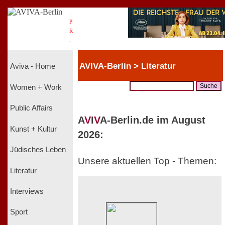
.
P
R
.
AVIVA-Berlin > Literatur
Aviva - Home
Women + Work
Public Affairs
A
V
I
V
A-Berlin.de im August
Kunst + Kultur
2026:
Jüdisches Leben
Unsere aktuellen Top - Themen:
Literatur
Interviews
Sport