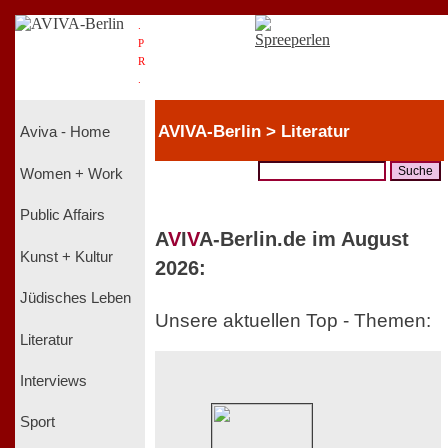
.
P
R
.
AVIVA-Berlin > Literatur
Aviva - Home
Women + Work
Public Affairs
A
V
I
V
A-Berlin.de im August
Kunst + Kultur
2026:
Jüdisches Leben
Unsere aktuellen Top - Themen:
Literatur
Interviews
Sport