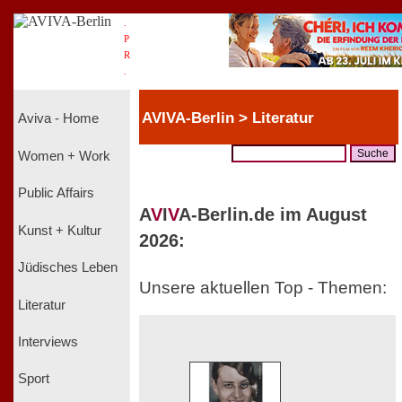
.
P
R
.
AVIVA-Berlin > Literatur
Aviva - Home
Women + Work
Public Affairs
A
V
I
V
A-Berlin.de im August
Kunst + Kultur
2026:
Jüdisches Leben
Unsere aktuellen Top - Themen:
Literatur
Interviews
Sport