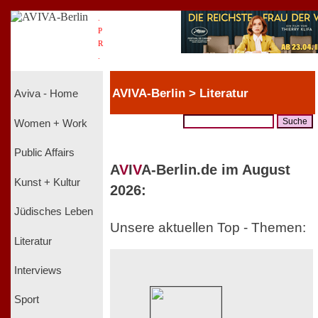
.
P
R
.
AVIVA-Berlin > Literatur
Aviva - Home
Women + Work
Public Affairs
A
V
I
V
A-Berlin.de im August
Kunst + Kultur
2026:
Jüdisches Leben
Unsere aktuellen Top - Themen:
Literatur
Interviews
Sport