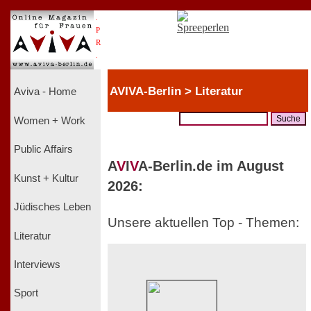
.
P
R
.
AVIVA-Berlin > Literatur
Aviva - Home
Women + Work
Public Affairs
A
V
I
V
A-Berlin.de im August
Kunst + Kultur
2026:
Jüdisches Leben
Unsere aktuellen Top - Themen:
Literatur
Interviews
Sport