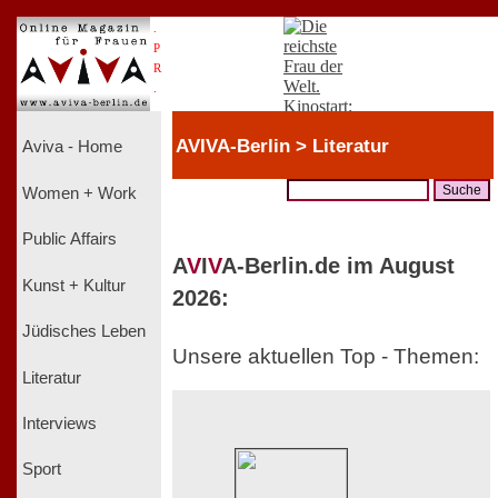
.
P
R
.
AVIVA-Berlin > Literatur
Aviva - Home
Women + Work
Public Affairs
A
V
I
V
A-Berlin.de im August
Kunst + Kultur
2026:
Jüdisches Leben
Unsere aktuellen Top - Themen:
Literatur
Interviews
Sport