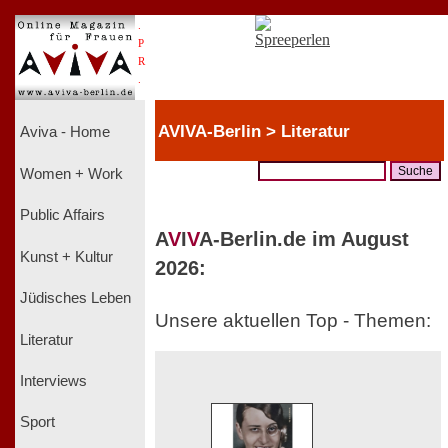
.
P
R
.
AVIVA-Berlin > Literatur
Aviva - Home
Women + Work
Public Affairs
A
V
I
V
A-Berlin.de im August
Kunst + Kultur
2026:
Jüdisches Leben
Unsere aktuellen Top - Themen:
Literatur
Interviews
Sport