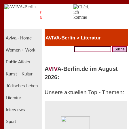
.
P
R
.
AVIVA-Berlin > Literatur
Aviva - Home
Women + Work
Public Affairs
A
V
I
V
A-Berlin.de im August
Kunst + Kultur
2026:
Jüdisches Leben
Unsere aktuellen Top - Themen:
Literatur
Interviews
Sport