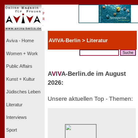
.
P
R
.
AVIVA-Berlin > Literatur
Aviva - Home
Women + Work
Public Affairs
A
V
I
V
A-Berlin.de im August
Kunst + Kultur
2026:
Jüdisches Leben
Unsere aktuellen Top - Themen:
Literatur
Interviews
Sport