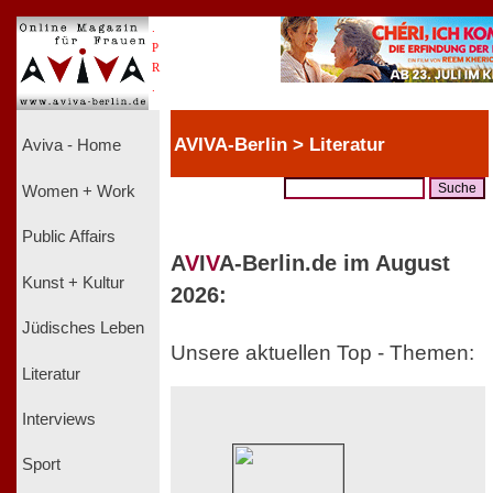
.
P
R
.
AVIVA-Berlin > Literatur
Aviva - Home
Women + Work
Public Affairs
A
V
I
V
A-Berlin.de im August
Kunst + Kultur
2026:
Jüdisches Leben
Unsere aktuellen Top - Themen:
Literatur
Interviews
Sport