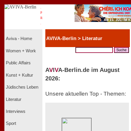
.
P
R
.
AVIVA-Berlin > Literatur
Aviva - Home
Women + Work
Public Affairs
A
V
I
V
A-Berlin.de im August
Kunst + Kultur
2026:
Jüdisches Leben
Unsere aktuellen Top - Themen:
Literatur
Interviews
Sport