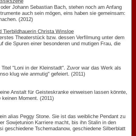
lassikszene
ik oder Johann Sebastian Bach, stehen noch am Anfang
Instrumente auch sein mögen, eins haben sie gemeinsam:
 machen. (2012)
 Tierbildhauerin Christa Winsloe
 erstes Theaterstück bzw. dessen Verfilmung unter dem
uf die Spuren einer besonderen und mutigen Frau, die
itel "Loni in der Kleinstadt". Zuvor war das Werk als
nso klug wie anmutig" gefeiert. (2011)
 eine Anstalt für Geisteskranke einweisen lassen könnte,
ie keinen Moment. (2011)
in alias Peggy Stone. Sie ist das weibliche Pendant zu
r Sowjetunion Karriere macht, bis ihn Stalin in den
si geschiedene Tschemadanow, geschiedene Silberblatt