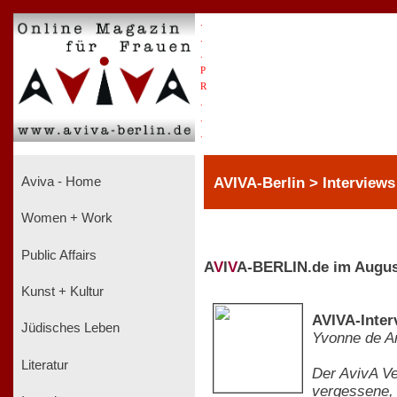
.
.
.
P
R
.
.
.
AVIVA-Berlin > Interviews
Aviva - Home
Women + Work
Public Affairs
A
V
I
V
A-BERLIN.de im Augus
Kunst + Kultur
AVIVA-Interv
Jüdisches Leben
Yvonne de A
Literatur
Der AvivA Ve
vergessene, 