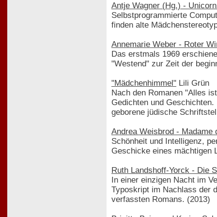
Antje Wagner (Hg.) - Unicor
Selbstprogrammierte Computers
finden alte Mädchenstereoty
Annemarie Weber - Roter Wi
Das erstmals 1969 erschienen
"Westend" zur Zeit der begi
"Mädchenhimmel"
Lili Grün
Nach den Romanen "Alles ist
Gedichten und Geschichten. D
geborene jüdische Schriftste
Andrea Weisbrod - Madame d
Schönheit und Intelligenz, pe
Geschicke eines mächtigen L
Ruth Landshoff-Yorck - Die 
In einer einzigen Nacht im 
Typoskript im Nachlass der d
verfassten Romans. (2013)