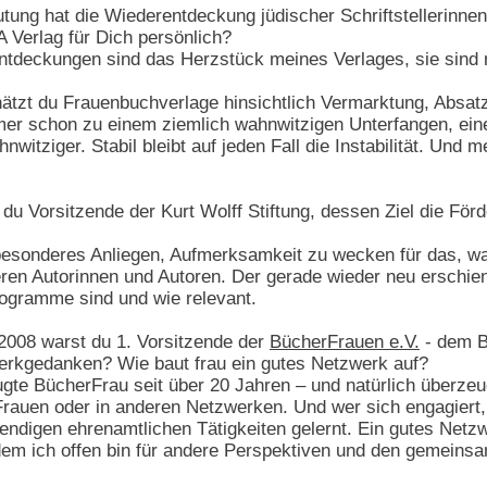
ng hat die Wiederentdeckung jüdischer Schriftstellerinnen w
A Verlag für Dich persönlich?
tdeckungen sind das Herzstück meines Verlages, sie sind 
ätzt du Frauenbuchverlage hinsichtlich Vermarktung, Absatz
er schon zu einem ziemlich wahnwitzigen Unterfangen, eine
hnwitziger. Stabil bleibt auf jeden Fall die Instabilität. Und
 du Vorsitzende der Kurt Wolff Stiftung, dessen Ziel die Förde
besonderes Anliegen, Aufmerksamkeit zu wecken für das, was
ren Autorinnen und Autoren. Der gerade wieder neu erschi
Programme sind und wie relevant.
2008 warst du 1. Vorsitzende der
BücherFrauen e.V.
- dem B
werkgedanken? Wie baut frau ein gutes Netzwerk auf?
ugte BücherFrau seit über 20 Jahren – und natürlich überz
rauen oder in anderen Netzwerken. Und wer sich engagiert,
endigen ehrenamtlichen Tätigkeiten gelernt. Ein gutes Netz
m ich offen bin für andere Perspektiven und den gemeins