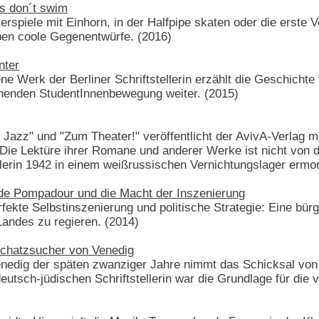
ns don´t swim
piele mit Einhorn, in der Halfpipe skaten oder die erste Ve
pen coole Gegenentwürfe. (2016)
nter
e Werk der Berliner Schriftstellerin erzählt die Geschicht
nnenden StudentInnenbewegung weiter. (2015)
 Jazz" und "Zum Theater!" veröffentlicht der AvivA-Verlag 
ie Lektüre ihrer Romane und anderer Werke ist nicht von d
llerin 1942 in einem weißrussischen Vernichtungslager ermo
e Pompadour und die Macht der Inszenierung
rfekte Selbstinszenierung und politische Strategie: Eine bürg
andes zu regieren. (2014)
Schatzsucher von Venedig
Venedig der späten zwanziger Jahre nimmt das Schicksal v
eutsch-jüdischen Schriftstellerin war die Grundlage für die