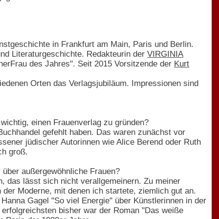
stgeschichte in Frankfurt am Main, Paris und Berlin.
nd Literaturgeschichte. Redakteurin der
VIRGINIA
cherFrau des Jahres". Seit 2015 Vorsitzende der
Kurt
hiedenen Orten das Verlagsjubiläum. Impressionen sind
ichtig, einen Frauenverlag zu gründen?
 Buchhandel gefehlt haben. Das waren zunächst vor
ssener jüdischer Autorinnen wie Alice Berend oder Ruth
ch groß.
r über außergewöhnliche Frauen?
, das lässt sich nicht verallgemeinern. Zu meiner
der Moderne, mit denen ich startete, ziemlich gut an.
n Hanna Gagel "So viel Energie" über Künstlerinnen in der
m erfolgreichsten bisher war der Roman "Das weiße