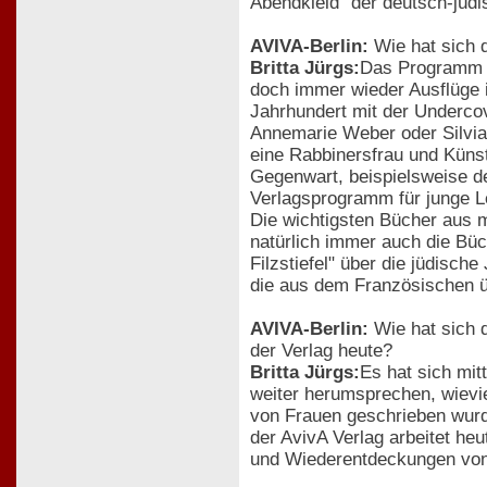
Abendkleid" der deutsch-jüdis
AVIVA-Berlin:
Wie hat sich 
Britta Jürgs:
Das Programm wu
doch immer wieder Ausflüge 
Jahrhundert mit der Undercov
Annemarie Weber oder Silvia
eine Rabbinersfrau und Künst
Gegenwart, beispielsweise d
Verlagsprogramm für junge L
Die wichtigsten Bücher aus 
natürlich immer auch die Bü
Filzstiefel" über die jüdisc
die aus dem Französischen üb
AVIVA-Berlin:
Wie hat sich d
der Verlag heute?
Britta Jürgs:
Es hat sich mit
weiter herumsprechen, wievie
von Frauen geschrieben wurd
der AvivA Verlag arbeitet he
und Wiederentdeckungen von