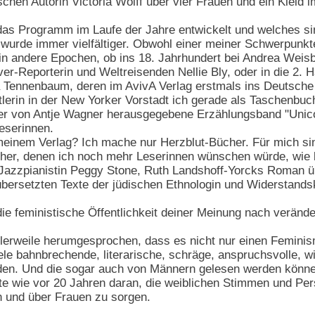
chen Autorin Victoria Wolff über vier Frauen und ein Kleid 
das Programm im Laufe der Jahre entwickelt und welches sin
rde immer vielfältiger. Obwohl einer meiner Schwerpunkte 
in andere Epochen, ob ins 18. Jahrhundert bei Andrea Wei
er-Reporterin und Weltreisenden Nellie Bly, oder in die 2.
 Tennenbaum, deren im AvivA Verlag erstmals ins Deutsche
lerin in der New Yorker Vorstadt ich gerade als Taschenbuch
er von Antje Wagner herausgegebene Erzählungsband "Unic
eserinnen.
meinem Verlag? Ich mache nur Herzblut-Bücher. Für mich sin
cher, denen ich noch mehr Leserinnen wünschen würde, wie 
he Jazzpianistin Peggy Stone, Ruth Landshoff-Yorcks Roman ü
ersetzten Texte der jüdischen Ethnologin und Widerstandsk
ie feministische Öffentlichkeit deiner Meinung nach veränd
tlerweile herumgesprochen, dass es nicht nur einen Feminism
le bahnbrechende, literarische, schräge, anspruchsvolle, wi
en. Und die sogar auch von Männern gelesen werden könne
ute wie vor 20 Jahren daran, die weiblichen Stimmen und Per
 und über Frauen zu sorgen.