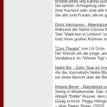
Brigitte Beier und Karina Sc
Sie spielen Schlagzeug oder
ihrer Karriere oder sind alt
Sie alle sind Frauen, die es
Doris Hermanns - Meerkatzen,
Während der Name Christa Wi
Titel "Mädchen in Uniform" u
trotz ihres großen Ruhmes in
"Zum Theater"
von Lili Grün
Der Roman um die junge, ambi
Vorabdruck im "Wiener Tag" er
Nellie Bly - Zehn Tage im Irr
Als die Journalistin Nellie B
um einen Bericht über die Be
Regine Beyer - Abendkleid und
Swing in Wladiwostok. Das Ja
Adolph "Eddie" Rosner, dem j
Gulag schickt: Peggy Hönigs
– alias Peggy Stone. (2010)