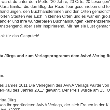
warst du unter dem Motto "20 Jahre, 20 Orte, 20 Lesungen
 Klara-Emilia, die den Blog der Road Tour geschrieben und fo
andlungen, den Buchhändlerinnen und den Orten gemacht?
oßen Städten wie auch in kleinen Orten und es war ein großar
ändler und ihre wunderbaren Buchhandlungen kennenzulerne
strengend, aber sehr inspirierend. Mir hat sie Lust gemach
nk für das Gespräch!
tta Jürgs und zum Verlagsprogramm dem AvivA-Verlag fi
in:
des Jahres 2011
Die Verlegerin des AvivA Verlags wurde von
erFrau des Jahres 2011" gewählt. Der Preis wurde am 13. O
itta Jürg
 von ihr gegründeten AvivA Verlags, der sich Frauen in der 
 hat. (2003)