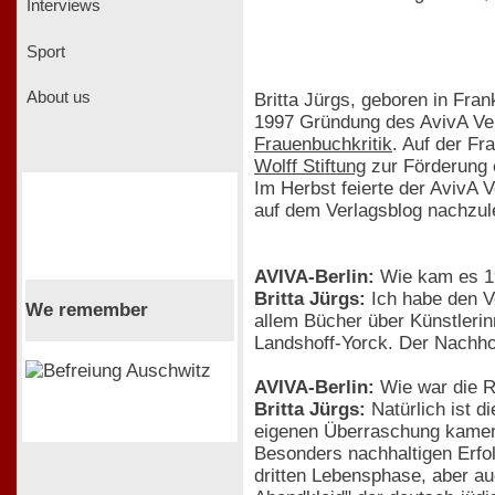
Interviews
Sport
About us
Britta Jürgs, geboren in Fra
1997 Gründung des AvivA Ver
Frauenbuchkritik
. Auf der Fr
Wolff Stiftung
zur Förderung e
Im Herbst feierte der AvivA 
auf dem Verlagsblog nachzule
AVIVA-Berlin:
Wie kam es 19
Britta Jürgs:
Ich habe den V
We remember
allem Bücher über Künstlerin
Landshoff-Yorck. Der Nachho
AVIVA-Berlin:
Wie war die R
Britta Jürgs:
Natürlich ist d
eigenen Überraschung kamen d
Besonders nachhaltigen Erfolg
dritten Lebensphase, aber au