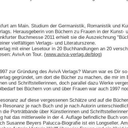
nkfurt am Main. Studium der Germanistik, Romanistik und Kun
lags. Herausgeberin von Büchern zu Frauen in der Kunst- u
ankfurter Buchmesse 2011 erhielt sie die Auszeichnung "Bü
iner vielfältigen Verlags- und Literaturszene.
Verlag mit einer Lesetour in 20 Buchhandlungen an 20 versc
sen: AvivA on Tour. (
www.aviva-verlag.de/blog
)
97 zur Gründung des AvivA Verlags? Warum war es Dir so w
erlag gegründet, um dort die Bücher zu machen, die mir im
nen und Schriftstellerinnen, doch parallel dazu Werke verge
lbedarf bei Büchern von und über Frauen war auch 1997 no
esonanz auf diese vergessenen Schätze und auf die Büche
ie Resonanz je nach Buch und je nach Autorin unterschiedlich
ie Porträtbände über Künstlerinnen und Schriftstellerinnen 
 hat das mittlerweile in der 4. Auflage befindliche Buch vo
ch Susanne Beyers Palucca-Biografie ist ein Longseller. A