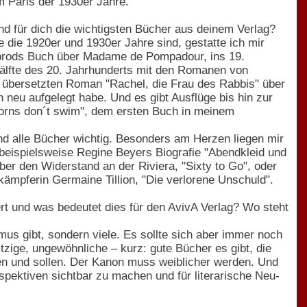
im Paris der 1930er Jahre.
d für dich die wichtigsten Bücher aus deinem Verlag?
die 1920er und 1930er Jahre sind, gestatte ich mir
sbrods Buch über Madame de Pompadour, ins 19.
 Hälfte des 20. Jahrhunderts mit den Romanen von
 übersetzten Roman "Rachel, die Frau des Rabbis" über
 neu aufgelegt habe. Und es gibt Ausflüge bis hin zur
orns don´t swim", dem ersten Buch in meinem
d alle Bücher wichtig. Besonders am Herzen liegen mir
beispielsweise Regine Beyers Biografie "Abendkleid und
ber den Widerstand an der Riviera, "Sixty to Go", oder
ämpferin Germaine Tillion, "Die verlorene Unschuld".
ert und was bedeutet dies für den AvivA Verlag? Wo steht
us gibt, sondern viele. Es sollte sich aber immer noch
tzige, ungewöhnliche – kurz: gute Bücher es gibt, die
n und sollen. Der Kanon muss weiblicher werden. Und
spektiven sichtbar zu machen und für literarische Neu-