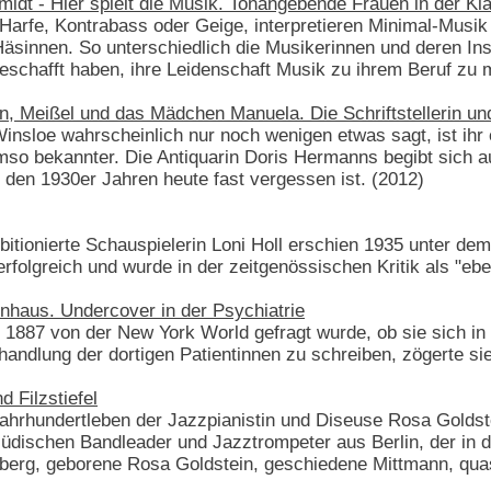
hmidt - Hier spielt die Musik. Tonangebende Frauen in der K
 Harfe, Kontrabass oder Geige, interpretieren Minimal-Mus
e Häsinnen. So unterschiedlich die Musikerinnen und deren 
 geschafft haben, ihre Leidenschaft Musik zu ihrem Beruf zu
 Meißel und das Mädchen Manuela. Die Schriftstellerin und
nsloe wahrscheinlich nur noch wenigen etwas sagt, ist ihr
mso bekannter. Die Antiquarin Doris Hermanns begibt sich a
 den 1930er Jahren heute fast vergessen ist. (2012)
tionierte Schauspielerin Loni Holl erschien 1935 unter dem T
folgreich und wurde in der zeitgenössischen Kritik als "ebe
enhaus. Undercover in der Psychiatrie
ly 1887 von der New York World gefragt wurde, ob sie sich in
handlung der dortigen Patientinnen zu schreiben, zögerte s
 Filzstiefel
hrhundertleben der Jazzpianistin und Diseuse Rosa Goldste
üdischen Bandleader und Jazztrompeter aus Berlin, der in de
berg, geborene Rosa Goldstein, geschiedene Mittmann, qua