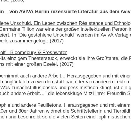
in – von AVIVA-Berlin rezensierte Literatur aus dem Aviv
ohlene Unschuld. Ein Leben zwischen Résistance und Ethnolo
Germaine Tillion war eine der großen intellektuellen Persönl
feiert. In "Die gestohlene Unschuld" werden im AvivA Verla
erk zusammengefügt. (2017)
oolf - Bloomsbury & Freshwater
olfs einzigem Theaterstück, erweckt sie ihre Großtante, die
s mit einer großen Eselei. (2017)
 übernimmt auch andere Arbeit... Herausgegeben und mit ei
 unglücklich zu werden statt nach der von anderen Leuten. D
Was zunächst illusionslos und pessimistisch klingt, ist ein
uch andere Arbeit…" die lebenskluge Mitzi ihrer Freundin Su
raphie und andere Feuilletons. Herausgegeben und mit ein
20er und 30er Jahren widmet die Schriftstellerin und Tierbil
en und beschreibt so die vielen Seiten einer optimistische